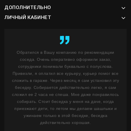
ДОПОЛНИТЕЛЬНО
ЛИЧНЫЙ КАБИНЕТ
ент
Обратился в Вашу компанию по рекомендации
К
у
соседа. Очень оперативно оформили заказ,
бл
ость
сотрудники понимали буквально с полуслова.
не 
м
Привезли, я оплатил все курьеру, курьер помог все
н
ним
сложить в гараже. Через месяц я сам установил эту
ф
 1,5
беседку. Собирается действительно легко, я сам
лько
сложил ее 2 часа не спеша. Мне даже понравилось
де
ланы
собирать. Стоит беседка у меня на даче, когда
на
сибо
приезжают дети, то летом мы делаем шашлыки и
ужинаем только в этой беседке, беседка
Пр
действительно хорошая.
Мо
стои