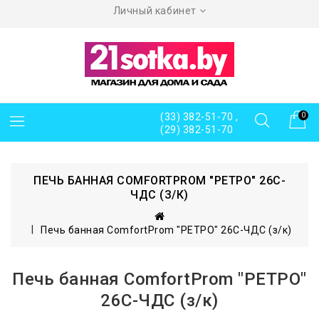
Личный кабинет
(33) 382-51-70 ,
0
(29) 382-51-70
ПЕЧЬ БАННАЯ COMFORTPROM "РЕТРО" 26С-
ЧДС (З/К)
Печь банная ComfortProm "РЕТРО" 26С-ЧДС (з/к)
Печь банная ComfortProm "РЕТРО"
26С-ЧДС (з/к)