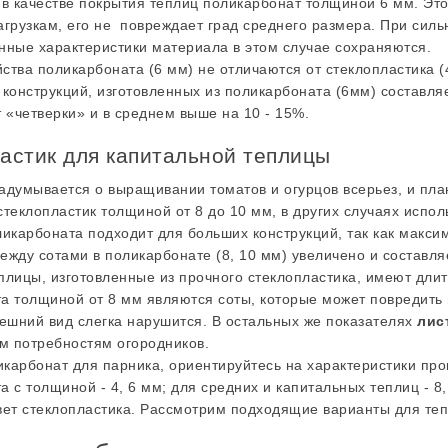
 в качестве покрытия теплиц поликарбонат толщиной 6 мм. Эт
агрузкам, его не повреждает град среднего размера. При сил
нные характеристики материала в этом случае сохраняются.
ства поликарбоната (6 мм) не отличаются от стеклопластика (
 конструкций, изготовленных из поликарбоната (6мм) составляе
т «четверки» и в среднем выше на 10 - 15%.
астик для капитальной теплицы
 задумывается о выращивании томатов и огурцов всерьез, и пл
стеклопластик толщиной от 8 до 10 мм, в других случаях испо
ликарбоната подходит для больших конструкций, так как макси
ежду сотами в поликарбонате (8, 10 мм) увеличено и составл
плицы, изготовленные из прочного стеклопластика, имеют дли
а толщиной от 8 мм являются соты, которые может повредить 
нешний вид слегка нарушится. В остальных же показателях
лис
 потребностям огородников.
карбонат для парника, ориентируйтесь на характеристики про
а с толщиной - 4, 6 мм; для средних и капитальных теплиц - 
вет стеклопластика. Рассмотрим подходящие варианты для теп