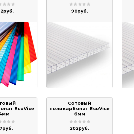
02руб.
90руб.
товый
Сотовый
онат EcoVice
поликарбонат EcoVice
4мм
6мм
17руб.
202руб.