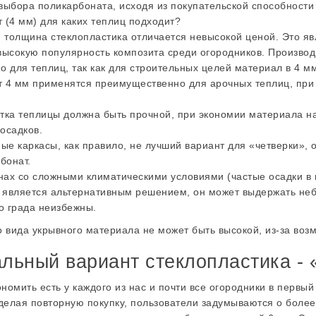
выбора поликарбоната, исходя из покупательской способности
 (4 мм) для каких теплиц подходит?
толщина стеклопластика отличается невысокой ценой. Это я
высокую популярность композита среди огородников. Произво
о для теплиц, так как для строительных целей материал в 4 м
 4 мм применятся преимущественно для арочных теплиц, при
ка теплицы должна быть прочной, при экономии материала на
 осадков.
ые каркасы, как правило, не лучший вариант для «четверки»,
бонат.
нах со сложными климатическими условиями (частые осадки в 
 является альтернативным решением, он может выдержать неб
о града неизбежны.
о вида укрывного материала не может быть высокой, из-за воз
льный вариант стеклопластика - 
номить есть у каждого из нас и почти все огородники в первы
 делая повторную покупку, пользователи задумываются о боле