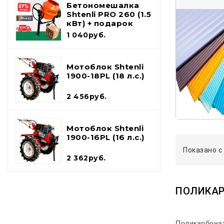
Бетономешалка
Shtenli PRO 260 (1.5
кВт) + подарок
набор
1 040руб.
инструментов и
лопата шуфель
Мотоблок Shtenli
1900-18PL (18 л.с.)
2 456руб.
Мотоблок Shtenli
1900-16PL (16 л.с.)
Показано с 
2 362руб.
ПОЛИКА
Поликарбонат