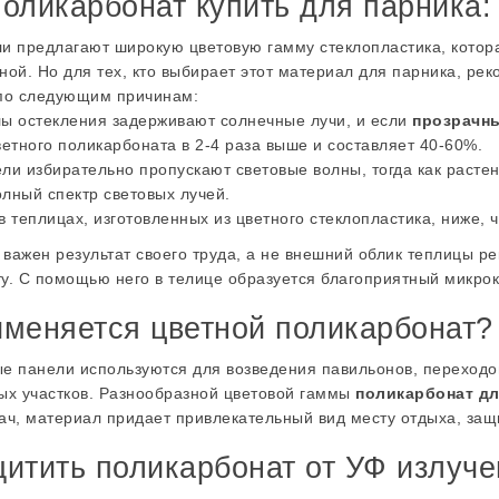
поликарбонат купить для парника:
и предлагают широкую цветовую гамму стеклопластика, котор
ной. Но для тех, кто выбирает этот материал для парника, рек
 по следующим причинам:
ы остекления задерживают солнечные лучи, и если
прозрачн
ветного поликарбоната в 2-4 раза выше и составляет 40-60%.
ли избирательно пропускают световые волны, тогда как растен
лный спектр световых лучей.
в теплицах, изготовленных из цветного стеклопластика, ниже, 
у важен результат своего труда, а не внешний облик теплицы 
у. С помощью него в телице образуется благоприятный микр
именяется цветной поликарбонат?
ели используются для возведения павильонов, переходов м
ых участков. Разнообразной цветовой гаммы
поликарбонат дл
ач, материал придает привлекательный вид месту отдыха, защ
щитить поликарбонат от УФ излуч