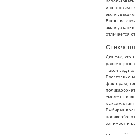
использовать
и снеговым н
эксплуатацио
Внешние свой
эксплуатации
отличается о
Стеклопл
Для тех, кто
рассмотреть 
Такой вид по
Расстояние м
факторам, те
поликарбонат
сможет, но в
максимальным
Выбирая поли
поликарбонат
занимает и ц