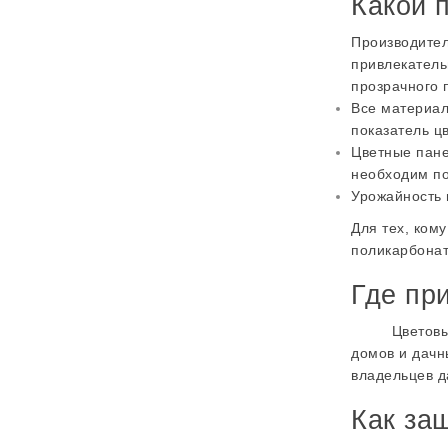
Какой 
Производител
привлекатель
прозрачного
Все материал
показатель ц
Цветные пане
необходим по
Урожайность 
Для тех, ком
поликарбонат
Где пр
Цветовые пан
домов и дачн
владельцев д
Как за