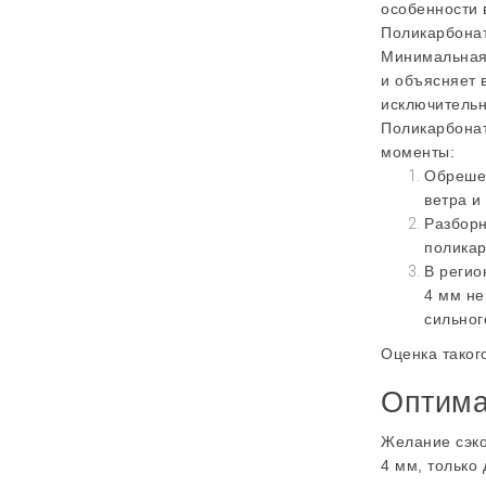
особенности 
Поликарбонат
Минимальная 
и объясняет 
исключительн
Поликарбонат
моменты:
Обрешет
ветра и
Разборн
поликар
В регио
4 мм не
сильног
Оценка таког
Оптима
Желание сэко
4 мм, только