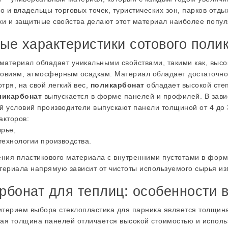
но и владельцы торговых точек, туристических зон, парков отд
ки и защитные свойства делают этот материал наиболее попу
ые характеристики сотового поли
атериал обладает уникальными свойствами, такими как, высок
овиям, атмосферным осадкам. Материал обладает достаточно
тря, на свой легкий вес,
поликарбонат
обладает высокой степ
ликарбонат
выпускается в форме панелей и профилей. В зави
й условий производители выпускают панели толщиной от 4 до 3
акторов:
рье;
ехнологии производства.
ения пластикового материала с внутренними пустотами в форме
териала напрямую зависит от чистоты используемого сырья из
рбонат для теплиц: особенности 
терием выбора стеклопластика для парника является толщина
ая толщина панелей отличается высокой стоимостью и испол