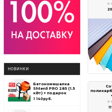
2
НОВИНКИ
Бетономешалка
Со
Shtenli PRO 285 (1.5
поликарб
кВт) + подарок
набор
1 140руб.
инструментов и
лопата шуфель
1