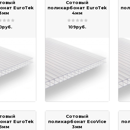
товый
Сотовый
онат EuroTek
поликарбонат EuroTek
пол
3мм
4мм
0руб.
109руб.
товый
Сотовый
онат EuroTek
поликарбонат EcoVice
пол
6мм
3мм