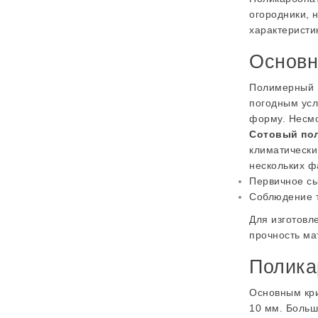
огородники, 
характеристи
Основн
Полимерный м
погодным усл
форму. Несмо
Сотовый по
климатически
нескольких ф
Первичное сы
Соблюдение т
Для изготовл
прочность ма
Полика
Основным кри
10 мм. Больш