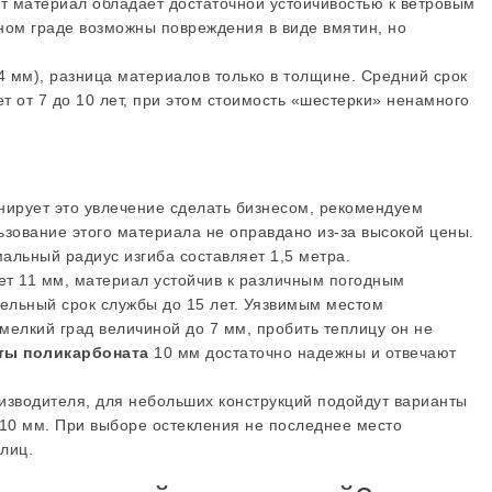
от материал обладает достаточной устойчивостью к ветровым
ьном граде возможны повреждения в виде вмятин, но
4 мм), разница материалов только в толщине. Средний срок
т от 7 до 10 лет, при этом стоимость «шестерки» ненамного
анирует это увлечение сделать бизнесом, рекомендуем
льзование этого материала не оправдано из-за высокой цены.
мальный радиус изгиба составляет 1,5 метра.
яет 11 мм, материал устойчив к различным погодным
тельный срок службы до 15 лет. Уязвимым местом
мелкий град величиной до 7 мм, пробить теплицу он не
ты поликарбоната
10 мм достаточно надежны и отвечают
изводителя, для небольших конструкций подойдут варианты
8,10 мм. При выборе остекления не последнее место
лиц.