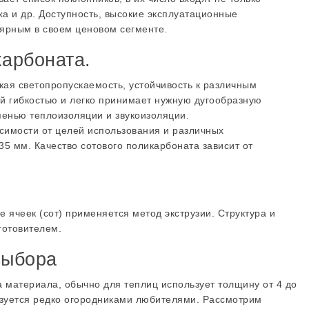
ыха и др. Доступность, высокие эксплуатационные
лярным в своем ценовом сегменте.
карбоната.
ая светопропускаемость, устойчивость к различным
й гибкостью и легко принимает нужную дугообразную
енью теплоизоляции и звукоизоляции.
симости от целей использования и различных
5 мм. Качество сотового поликарбоната зависит от
 ячеек (сот) применяется метод экструзии. Структура и
готовителем.
выбора
 материала, обычно для теплиц использует толщину от 4 до
ьзуется редко огородниками любителями. Рассмотрим