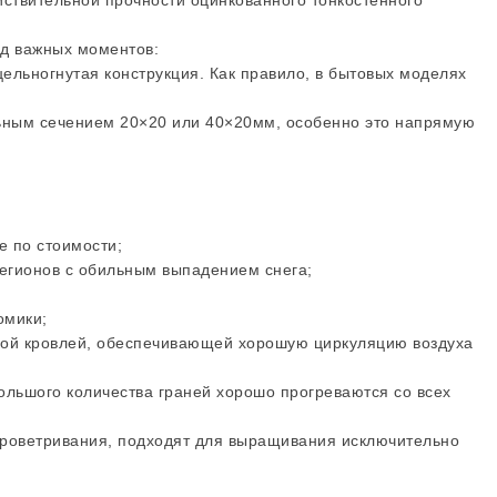
йствительной прочности оцинкованного тонкостенного
яд важных моментов:
цельногнутая конструкция. Как правило, в бытовых моделях
льным сечением 20×20 или 40×20мм, особенно это напрямую
и
е по стоимости;
егионов с обильным выпадением снега;
омики;
вой кровлей, обеспечивающей хорошую циркуляцию воздуха
большого количества граней хорошо прогреваются со всех
роветривания, подходят для выращивания исключительно