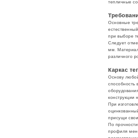
тепличные со
Требовани
Основные тре
естественный
при выборе т
Следует отме
мм. Материал
различного р
Каркас т
Основу любой
способность 
оборудования
конструкции 
При изготовл
оцинкованный
присущи свои
По прочности
профиля мене