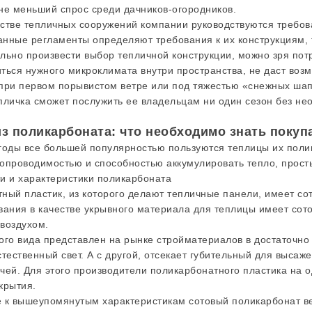
не меньший спрос среди дачников-огородников.
стве тепличных сооружений компании руководствуются треб
Данные регламенты определяют требования к их конструкциям, 
льно произвести выбор тепличной конструкции, можно зря пот
ться нужного микроклимата внутри пространства, не даст во
при первом порывистом ветре или под тяжестью «снежных шап
пличка сможет послужить ее владельцам ни один сезон без не
з поликарбоната: что необходимо знать покуп
годы все большей популярностью пользуются теплицы их поли
опроводимостью и способностью аккумулировать тепло, просты
и и характеристики поликарбоната
ный пластик, из которого делают тепличные панели, имеет с
вания в качестве укрывного материала для теплицы имеет сото
воздухом.
ого вида представлен на рынке стройматериалов в достаточно
стественный свет. А с другой, отсекает губительный для выса
чей. Для этого производители поликарбонатного пластика на о
крытия.
 к вышеупомянутым характеристикам сотовый поликарбонат вес