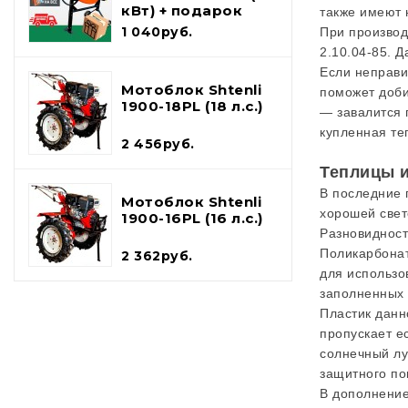
кВт) + подарок
также имеют 
набор
1 040руб.
При производ
инструментов и
2.10.04-85. 
лопата шуфель
Если неправи
Мотоблок Shtenli
поможет доби
1900-18PL (18 л.с.)
— завалится 
купленная те
2 456руб.
Теплицы и
В последние 
Мотоблок Shtenli
хорошей свет
1900-16PL (16 л.с.)
Разновидност
Поликарбонат
2 362руб.
для использо
заполненных 
Пластик данн
пропускает е
солнечный лу
защитного по
В дополнение