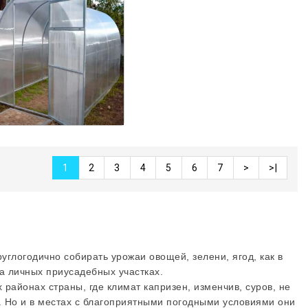
1
2
3
4
5
6
7
>
>|
углогодично собирать урожаи овощей, зелени, ягод, как в
а личных приусадебных участках.
айонах страны, где климат капризен, изменчив, суров, не
. Но и в местах с благоприятными погодными условиями они