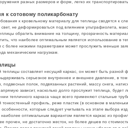
оружения разных размеров и форм, легко их транспортировать
я к сотовому поликарбонату
бования к кровельному материалу для теплицы сводятся к сл
 свет, не деформироваться под влиянием ультрафиолета, мак
еплицы обратить внимание на толщину, прозрачность материа
тить, что наиболее оптимальным является использование в те
 с более низкими параметрами может прослужить меньше заявл
ода механическим нагрузкам.
еплицы
 теплицы составляет несущий каркас, он может быть разной фо
выдерживать серьезное внутреннее и внешнее давление, в том
, подвесных полок, подвязанных растений, массу снега, натиск
напрямую зависит, насколько долго прослужит теплица, будет 
ении тепличного каркаса чаще всего применяют стальные труб
 тонкостенный профиль, реже пластик (в основном в маленьки
 особенности, которые следует учитывать на этапе выбора изд
 наиболее оптимальным вариантом является каркас из профил
е прочен, не достаточно жесток, но более дешев по стоимости.