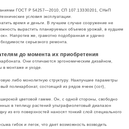
ованиями ГОСТ Р 54257—2010, СП 107.13330201, СНиП
технические условия эксплуатации.
ратить время и деньги. В лучшем случае сооружение не
зможность вырастить планируемых объемов урожай, в худшем
ок». Напротив же, грамотно подобранная и удачно
обходимости серьезного ремонта.
ателям до момента их приобретения
карбоната. Они отличаются эргономическим дизайном,
 в монтаже и уходе.
отовую либо монолитную структуру. Наилучшие параметры
вый поликарбонат, состоящий из рядов ячеек (сот),
 широкой цветовой гамме. Он, с одной стороны, свободно
женных в теплицу растений ультрафиолетовый диапазон
дну из его поверхностей наносят тонкий слой специального
ьма гибок и легок, что дает возможность возводить