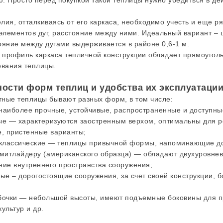
. Просто перед покупкой такой теплицы нужно убедиться в де
лия, отталкиваясь от его каркаса, необходимо учесть и еще р
 элементов дуг, расстояние между ними. Идеальный вариант – 
ояние между дугами выдерживается в районе 0,6-1 м.
и профиль каркаса тепличной конструкции обладает прямоуго
ования теплицы.
ости форм теплиц и удобства их эксплуатаци
ные теплицы бывают разных форм, в том числе:
наиболее прочные, устойчивые, распространенные и доступны
ые — характеризуются заостренным верхом, оптимальны для р
е, пристенные варианты;
 классические — теплицы привычной формы, напоминающие д
 митлайдеру (американского образца) — обладают двухуровне
ние внутреннего пространства сооружения;
ные – дорогостоящие сооружения, за счет своей конструкции, 
бочки — небольшой высоты, имеют подъемные боковины для п
ультур и др.