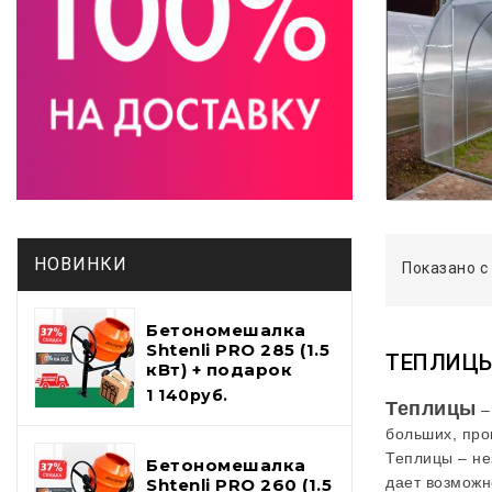
НОВИНКИ
Показано с 
Бетономешалка
Shtenli PRO 285 (1.5
ТЕПЛИЦЫ
кВт) + подарок
набор
1 140руб.
Теплицы
инструментов и
–
лопата шуфель
больших, про
Теплицы – не
Бетономешалка
дает возможн
Shtenli PRO 260 (1.5