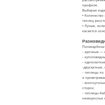
рассмотрению
профиля.
Выбирая изде
• Количество
теплиц расст
• Лучше, есл
касается осн
Разновидн
Поликарбонат
- арочные — 
- куполовидн
- односкатны
-двускатные,
- теплицы по
и проветрива
- многоуголь
сторон;
- теплицы-ба
низкорослых к