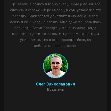
м
Привезли, я оплатил все курьеру, курьер помог все
н
ним
сложить в гараже. Через месяц я сам установил эту
ф
 1,5
беседку. Собирается действительно легко, я сам
лько
сложил ее 2 часа не спеша. Мне даже понравилось
де
ланы
собирать. Стоит беседка у меня на даче, когда
на
сибо
приезжают дети, то летом мы делаем шашлыки и
ужинаем только в этой беседке, беседка
Пр
действительно хорошая.
Мо
стои
И
Олег Вячеславович
Водитель