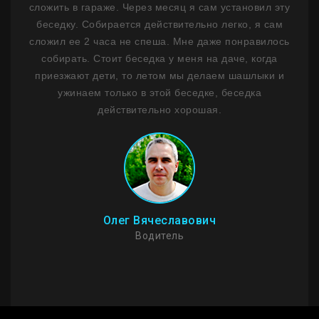
ним
сложить в гараже. Через месяц я сам установил эту
ф
 1,5
беседку. Собирается действительно легко, я сам
лько
сложил ее 2 часа не спеша. Мне даже понравилось
де
ланы
собирать. Стоит беседка у меня на даче, когда
на
сибо
приезжают дети, то летом мы делаем шашлыки и
ужинаем только в этой беседке, беседка
Пр
действительно хорошая.
Мо
стои
И
Олег Вячеславович
Водитель