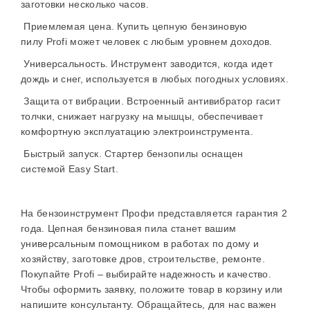
заготовки несколько часов.
Приемлемая цена. Купить цепную бензиновую
пилу
Profi
может человек с любым уровнем доходов.
Универсальность. Инструмент
з
аводится,
когда идет
дождь
и
снег,
использу
е
т
ся
в любых погодных условиях.
Защита от вибрации. Встроенный антивибратор гасит
толчки, снижает нагрузку на мышцы, обеспечивает
комфортную эксплуатацию электроинструмента.
Быстрый запуск. Стартер бензопилы оснащен
системой Easy Start.
На бензоинструмент
Профи
представляется гарантия 2
года. Цепная бензиновая пила станет вашим
универсальным помощником в работах по дому и
хозяйству,
заготовке дров, строительстве, ремонте
.
Покупайте
Profi
– выбирайте надежность и качество.
Чтобы оформить заявку, положите товар в корзину или
напишите консультанту. Обращайтесь, для нас важен