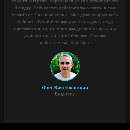
ним
сложить в гараже. Через месяц я сам установил эту
ф
 1,5
беседку. Собирается действительно легко, я сам
лько
сложил ее 2 часа не спеша. Мне даже понравилось
де
ланы
собирать. Стоит беседка у меня на даче, когда
на
сибо
приезжают дети, то летом мы делаем шашлыки и
ужинаем только в этой беседке, беседка
Пр
действительно хорошая.
Мо
стои
И
Олег Вячеславович
Водитель