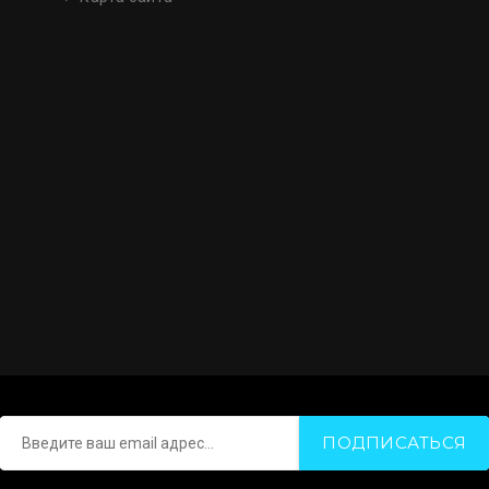
на ней комфортно. Спасибо вам за
беседку!
Виктория Сергеевна
Бухгалтер
ПОДПИСАТЬСЯ