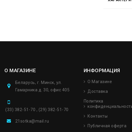
О МАГАЗИНЕ
ИНФОРМАЦИЯ
О Магазине
Беларусь, г. Минск, ул.
Гамарника д. 30, офис 405
Доставка
Политика
конфиденциальност
(33) 382-51-70 , (29) 382-51-70
Контакты
21sotka@mail.ru
Публичная оферта