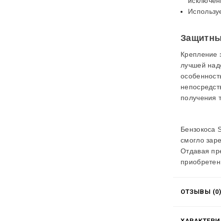
исключен
Используе
Защитны
Крепление 
лучшей над
особенност
непосредст
получения 
Бензокоса
смогло зар
Отдавая пр
приобретен
ОТЗЫВЫ (0)
ХАРАКТЕР