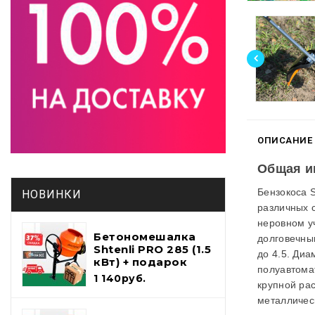
ОПИСАНИЕ
Общая и
Бензокоса S
НОВИНКИ
различных с
неровном у
Бетономешалка
долговечны
Shtenli PRO 285 (1.5
до 4.5. Диа
кВт) + подарок
полуавтома
набор
1 140руб.
крупной рас
инструментов и
лопата шуфель
металличес