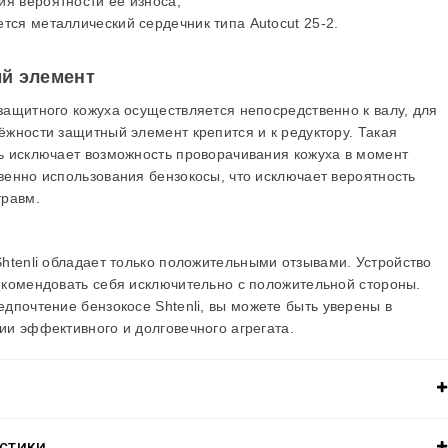
ия вероятности ее износа;
тся металлический сердечник типа Autocut 25-2.
й элемент
защитного кожуха осуществляется непосредственно к валу, для
ёжности защитный элемент крепится и к редуктору. Такая
ь исключает возможность проворачивания кожуха в момент
венно использования бензокосы, что исключает вероятность
травм.
Shtenli
обладает только положительными отзывами. Устройство
екомендовать себя исключительно с положительной стороны.
едпочтение бензокосе
Shtenli
, вы можете быть уверены в
ии эффективного и долговечного агрегата.
ИСТИКИ