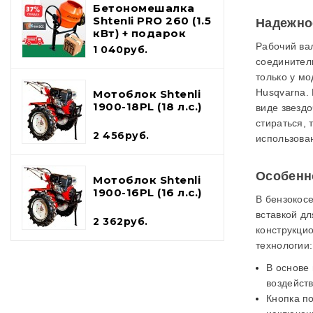
Бетономешалка
Shtenli PRO 260 (1.5
Надежное
кВт) + подарок
набор
Рабочий ва
1 040руб.
инструментов и
соединител
лопата шуфель
только у м
Husqvarna. 
Мотоблок Shtenli
1900-18PL (18 л.с.)
виде звездо
стираться,
2 456руб.
использова
Особенн
Мотоблок Shtenli
1900-16PL (16 л.с.)
В бензокос
вставкой дл
2 362руб.
конструкци
технологии:
В основе
воздейств
Кнопка п