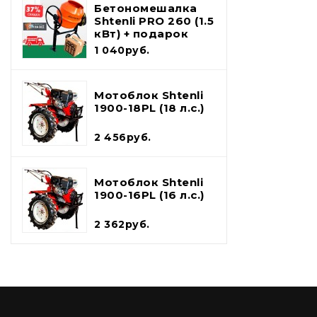
Бетономешалка
Shtenli PRO 260 (1.5
кВт) + подарок
набор
1 040руб.
инструментов и
лопата шуфель
Мотоблок Shtenli
1900-18PL (18 л.с.)
2 456руб.
Мотоблок Shtenli
1900-16PL (16 л.с.)
2 362руб.