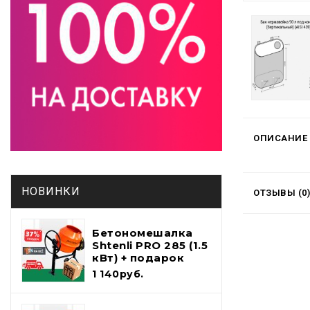
ОПИСАНИЕ
НОВИНКИ
ОТЗЫВЫ (0)
Бетономешалка
Shtenli PRO 285 (1.5
кВт) + подарок
набор
1 140руб.
инструментов и
лопата шуфель