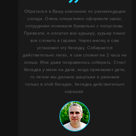
деленный
Обратился в Вашу компанию по рекомендации
Ку
л ребром.
соседа. Очень оперативно оформили заказ,
его
 отдельная
сотрудники понимали буквально с полуслова.
чег
иманием
Привезли, я оплатил все курьеру, курьер помог
я 
ваниям.
все сложить в гараже. Через месяц я сам
по
им
установил эту беседку. Собирается
н
братом ее
действительно легко, я сам сложил ее 2 часа не
за
а, теперь
спеша. Мне даже понравилось собирать. Стоит
вр
Скамейка и
беседка у меня на даче, когда приезжают дети,
из
и, сидеть
то летом мы делаем шашлыки и ужинаем
 отличную
только в этой беседке, беседка действительно
то
хорошая.
к
ст
ст