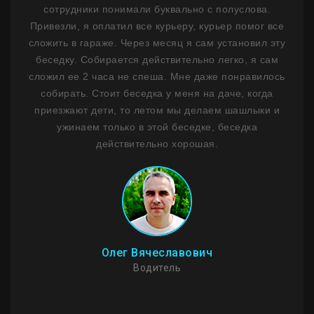
ость
сотрудники понимали буквально с полуслова.
не 
м
Привезли, я оплатил все курьеру, курьер помог все
н
ним
сложить в гараже. Через месяц я сам установил эту
ф
 1,5
беседку. Собирается действительно легко, я сам
лько
сложил ее 2 часа не спеша. Мне даже понравилось
де
ланы
собирать. Стоит беседка у меня на даче, когда
на
сибо
приезжают дети, то летом мы делаем шашлыки и
ужинаем только в этой беседке, беседка
Пр
действительно хорошая.
Мо
стои
И
Олег Вячеславович
Водитель